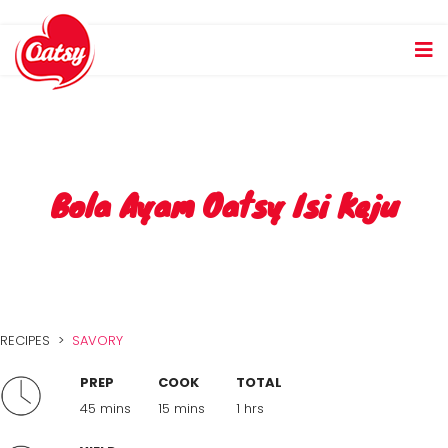
Bola Ayam Oatsy Isi Keju
RECIPES >
SAVORY
PREP
COOK
TOTAL
45 mins
15 mins
1 hrs