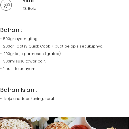
YIELD
18 Bola
Bahan :
- 500gr ayam giling.
- 200gr Oatsy Quick Cook + buat pelapis secukupnya.
- 200gr keju parmesan (grated).
- 300ml susu tawar cair.
- 1 butir telur ayam.
Bahan Isian :
- Keju cheddar kuning, serut