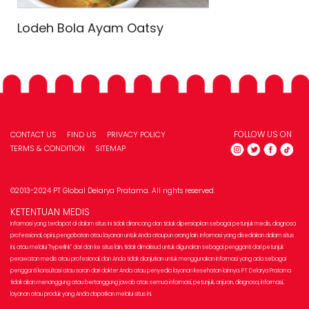
Lodeh Bola Ayam Oatsy
FOLLOW US ON
CONTACT US
FIND US
PRIVACY POLICY
TERMS & CONDITION
SITEMAP
©2013-2024 PT Global Delarya Pratama. All rights reserved.
KETENTUAN MEDIS
Informasi yang terdapat di dalam situs ini tidak dirancang dan tidak dipersiapkan sebagai petunjuk medis, diagnosa
professional, opini, pengobatan atau layanan untuk Anda ataupun orang lain. Informasi yang disediakan dalam situs
ini, atau melalui "hyperlink" dari dan ke situs lain, tidak dimaksud untuk digunakan sebagai pengganti dari petunjuk
perawatan medis atau profesional, dan Anda tidak dianjurkan untuk menggunakan informasi yang ada sebagai
pengganti konsultasi atau saran dari dokter Anda atau penyedia layanan kesehatan lainnya. PT Delarya Pratama
tidak akan menanggung atau bertanggung jawab atas semua informasi, petunjuk, anjuran, diagnosa, informasi,
layanan atau produk yang Anda dapatkan melalui situs ini.